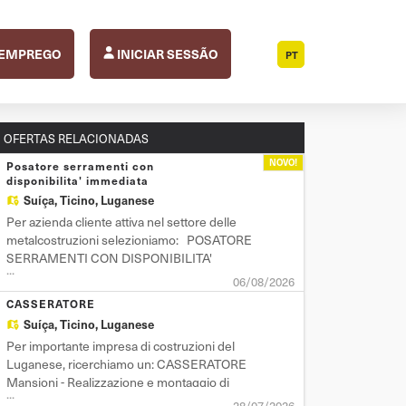
 EMPREGO
INICIAR SESSÃO
PT
OFERTAS RELACIONADAS
NOVO!
Posatore serramenti con
disponibilita' immediata
Suíça,
Ticino, Luganese
Per azienda cliente attiva nel settore delle
metalcostruzioni selezioniamo: POSATORE
SERRAMENTI CON DISPONIBILITA'
...
IMMEDIATA Mansioni: - Esecuzione di
06/08/2026
rilievi e tracciamenti - Posa serramenti in
CASSERATORE
alluminio, PVC, parapetti e carpenteria -
Suíça,
Ticino, Luganese
Esecuzione di modifiche Requisiti: -
Per importante impresa di costruzioni del
Pregressa esperienza
Luganese, ricerchiamo un: CASSERATORE
Mansioni - Realizzazione e montaggio di
...
casseri per opere in calcestruzzo armato -