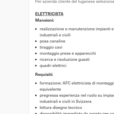
Per azienda cliente del luganese selezioni
ELETTRICISTA
Mansioni:
realizzazione e manutenzione impianti el
industriali e civili
posa canaline
tiraggio cavi
montaggio prese e apparecchi
ricerca e risoluzione guasti
quadri elettrici
Requisiti:
formazione: AFC elettricista di montaggio
equivalente
pregressa esperienza nel ruolo su impia
industriali e civili in Svizzera
lettura disegno tecnico
disponibilità immediata da agosto per c