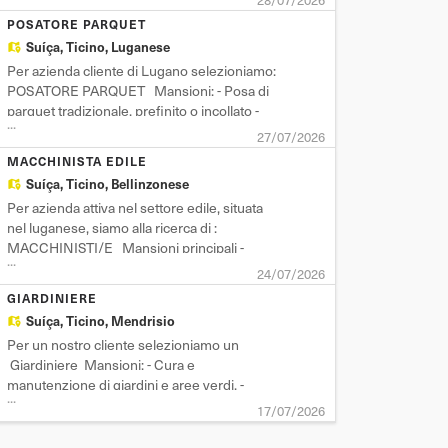
28/07/2026
Preparazione e posa di casseforme
POSATORE PARQUET
tradizionali e prefabbricate - Getto e disarmo
Suíça,
Ticino, Luganese
delle strutture in cemento - Lettura e
Per azienda cliente di Lugano selezioniamo:
interpretazione d
POSATORE PARQUET Mansioni: - Posa di
parquet tradizionale, prefinito o incollato -
...
Laminatura e levigatura di pavimenti in legno
27/07/2026
- Posa di pavimenti flottanti in PVC o LVT -
MACCHINISTA EDILE
Preparazione e livellamento del sottofondo -
Suíça,
Ticino, Bellinzonese
Taglio, adattamento e rifinitura de
Per azienda attiva nel settore edile, situata
nel luganese, siamo alla ricerca di :
MACCHINISTI/E Mansioni principali -
...
Conduzione e manovra di truck gommati da
24/07/2026
26–28 tonnellate - Guida di altri mezzi edili -
GIARDINIERE
Carico, scarico e movimentazione di
Suíça,
Ticino, Mendrisio
materiali pesanti - Collaborazione con il
Per un nostro cliente selezioniamo un
team op
Giardiniere Mansioni: - Cura e
manutenzione di giardini e aree verdi. -
...
Taglio dell'erba, potatura di alberi e siepi. -
17/07/2026
Piantumazione di fiori, arbusti e alberi. -
Utilizzo e manutenzione delle attrezzature