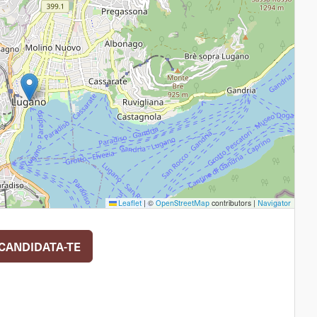
|
©
contributors |
Leaflet
OpenStreetMap
Navigator
CANDIDATA-TE