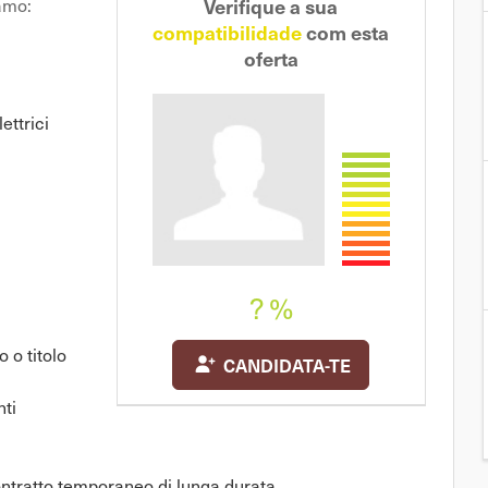
Verifique a sua
amo:
Partilha com um
compatibilidade
com esta
amigo
oferta
ettrici
? %
 o titolo
CANDIDATA-TE
nti
ontratto temporaneo di lunga durata