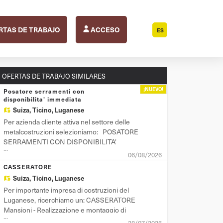
RTAS DE TRABAJO
ACCESO
ES
OFERTAS DE TRABAJO SIMILARES
¡NUEVO!
Posatore serramenti con
disponibilita' immediata
Suiza,
Ticino, Luganese
Per azienda cliente attiva nel settore delle
metalcostruzioni selezioniamo: POSATORE
SERRAMENTI CON DISPONIBILITA'
...
IMMEDIATA Mansioni: - Esecuzione di
06/08/2026
rilievi e tracciamenti - Posa serramenti in
CASSERATORE
alluminio, PVC, parapetti e carpenteria -
Suiza,
Ticino, Luganese
Esecuzione di modifiche Requisiti: -
Per importante impresa di costruzioni del
Pregressa esperienza
Luganese, ricerchiamo un: CASSERATORE
Mansioni - Realizzazione e montaggio di
...
casseri per opere in calcestruzzo armato -