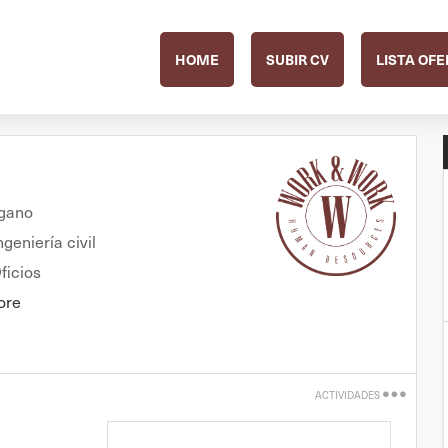
HOME
SUBIR CV
LISTA OFE
gano
geniería civil
ficios
ore
ACTIVIDADES
Imprimir