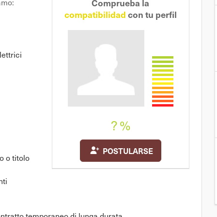
Comprueba la
amo:
Recomienda a un
compatibilidad
con tu perfil
amigo
ettrici
? %
POSTULARSE
 o titolo
nti
ontratto temporaneo di lunga durata