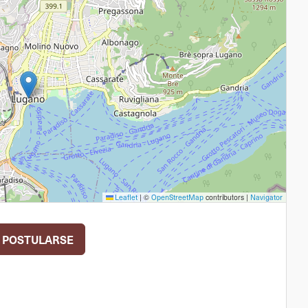
|
©
contributors |
Leaflet
OpenStreetMap
Navigator
POSTULARSE