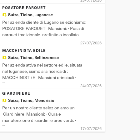
28/07/2026
Preparazione e posa di casseforme
POSATORE PARQUET
tradizionali e prefabbricate - Getto e disarmo
Suiza,
Ticino, Luganese
delle strutture in cemento - Lettura e
Per azienda cliente di Lugano selezioniamo:
interpretazione d
POSATORE PARQUET Mansioni: - Posa di
parquet tradizionale, prefinito o incollato -
...
Laminatura e levigatura di pavimenti in legno
27/07/2026
- Posa di pavimenti flottanti in PVC o LVT -
MACCHINISTA EDILE
Preparazione e livellamento del sottofondo -
Suiza,
Ticino, Bellinzonese
Taglio, adattamento e rifinitura de
Per azienda attiva nel settore edile, situata
nel luganese, siamo alla ricerca di :
MACCHINISTI/E Mansioni principali -
...
Conduzione e manovra di truck gommati da
24/07/2026
26–28 tonnellate - Guida di altri mezzi edili -
GIARDINIERE
Carico, scarico e movimentazione di
Suiza,
Ticino, Mendrisio
materiali pesanti - Collaborazione con il
Per un nostro cliente selezioniamo un
team op
Giardiniere Mansioni: - Cura e
manutenzione di giardini e aree verdi. -
...
Taglio dell'erba, potatura di alberi e siepi. -
17/07/2026
Piantumazione di fiori, arbusti e alberi. -
Utilizzo e manutenzione delle attrezzature