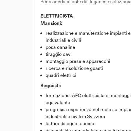
Per azienda cliente del luganese selezioni
ELETTRICISTA
Mansioni:
realizzazione e manutenzione impianti el
industriali e civili
posa canaline
tiraggio cavi
montaggio prese e apparecchi
ricerca e risoluzione guasti
quadri elettrici
Requisiti:
formazione: AFC elettricista di montaggio
equivalente
pregressa esperienza nel ruolo su impia
industriali e civili in Svizzera
lettura disegno tecnico
disponibilità immediata da agosto per c