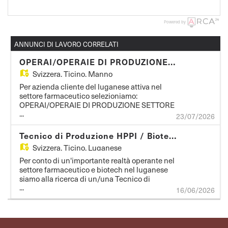
Powered by
ANNUNCI DI LAVORO CORRELATI
OPERAI/OPERAIE DI PRODUZIONE SETTORE FARMACEUTICO
Svizzera,
Ticino, Manno
Per azienda cliente del luganese attiva nel
settore farmaceutico selezioniamo:
OPERAI/OPERAIE DI PRODUZIONE SETTORE
...
FARMACEUTICO Mansioni: - Attività di
23/07/2026
produzione - Attività di confezionamento ed
etichettatura - Controllo qualità - Carico e
Tecnico di Produzione HPPI / Biotech (100%)
scarico dei macchinari - Compilazione di batch
Svizzera,
Ticino, Luganese
record Requisiti: - Indispensabile pregressa
esperienza nel settore farmaceutico e in clean-
Per conto di un'importante realtà operante nel
room - Conoscenze norme GMP e dispositivi di
settore farmaceutico e biotech nel luganese
sicurezza - Disponibilità su 3 turni - Automuniti -
siamo alla ricerca di un/una Tecnico di
Disponibilità immediata per impiego
...
Produzione da inserire all'interno dei reparti
16/06/2026
temporaneo
produttivi. Mansioni - Conduzione di impianti e
apparecchiature di produzione HPPI e biotech; -
Esecuzione di operazioni di sintesi, purificazione,
filtrazione, cromatografia e formulazione; -