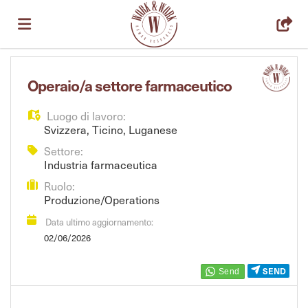
Home
Operaio/a settore farmaceutico
Luogo di lavoro:
Offerte
Svizzera
,
Ticino
,
Luganese
Settore:
Industria farmaceutica
di
Carica
Ruolo:
Produzione/Operations
lavoro
il
Login
Data ultimo aggiornamento:
02/06/2026
CV
Lingua
SEND