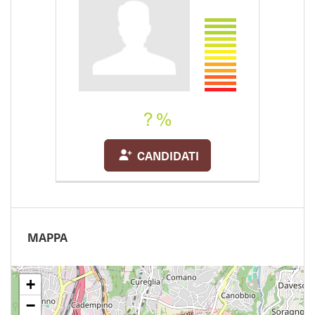
? %
CANDIDATI
MAPPA
+
−