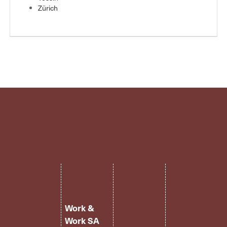
EN
Zürich
FR
IT
DE
ES
PT
Work &
Work SA