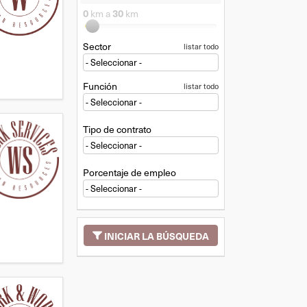
0
km a
30
km
Sector
listar todo
Función
listar todo
Tipo de contrato
Porcentaje de empleo
INICIAR LA BÚSQUEDA