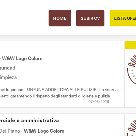
HOME
SUBIR CV
LISTA OFE
-
W&W Logo Colore
guridad
Limpieza
ata nel luganese: UN/UNA ADDETTO/A ALLE PULIZIE La risorsa si
ienti, garantendo il rispetto degli standard di igiene e pulizia
07/08/2026
i - Pulizia di pavimenti, superfici e servizi igienic
ciale e amministrativa
el Piano
-
W&W Logo Colore