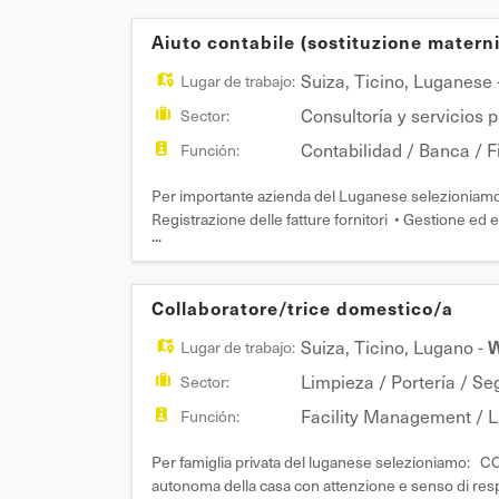
Aiuto contabile (sostituzione materni
Suiza
,
Ticino
,
Luganese
Lugar de trabajo:
Consultoría y servicios 
Sector:
Contabilidad / Banca / 
Función:
Per importante azienda del Luganese selezioniamo 
Registrazione delle fatture fornitori • Gestione ed ev
...
gestionale SAP • Controllo e monitoraggio delle te
Collaboratore/trice domestico/a
Suiza
,
Ticino
,
Lugano
-
W
Lugar de trabajo:
Limpieza / Portería / Se
Sector:
Facility Management / 
Función:
Per famiglia privata del luganese selezioniam
autonoma della casa con attenzione e senso di respon