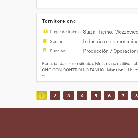
...
cucina, del frigorifero e della dispensa - Lavaggio, 
Tornitore cnc
Suiza
,
Ticino
,
Mezzovic
Lugar de trabajo:
Industria metalmecánic
Sector:
Producción / Operacion
Función:
Per azienda cliente situata a Mezzovico e attiva 
CNC CON CONTROLLO FANUC Mansioni: Utilizzo to
...
precisione Programmazione bordo macchina Attrezz
tecnico Co
1
2
3
4
5
6
7
8