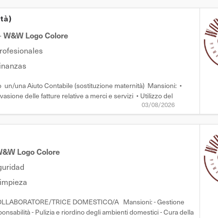
tà)
-
W&W Logo Colore
profesionales
Finanzas
un/una Aiuto Contabile (sostituzione maternità) Mansioni: •
asione delle fatture relative a merci e servizi • Utilizzo del
03/08/2026
mpistiche di consegna dei fornitori • Supporto nella gestion
&W Logo Colore
guridad
Limpieza
o: COLLABORATORE/TRICE DOMESTICO/A Mansioni: - Gestione
sabilità - Pulizia e riordino degli ambienti domestici - Cura della