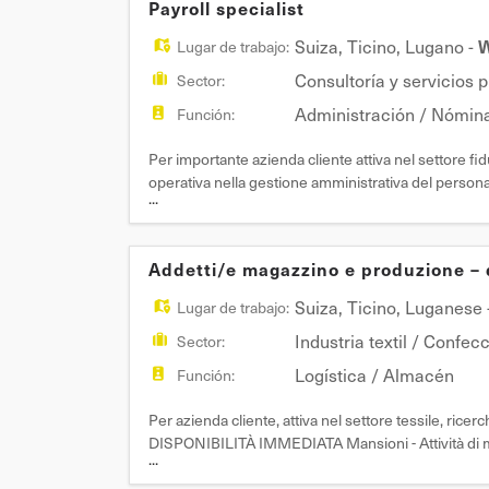
Payroll specialist
Suiza
,
Ticino
,
Lugano
-
W
Lugar de trabajo:
Consultoría y servicios 
Sector:
Administración / Nómin
Función:
Per importante azienda cliente attiva nel settore
operativa nella gestione amministrativa del personale
...
le attività connesse alla gestione dei salari e dovr
Addetti/e magazzino e produzione – 
Suiza
,
Ticino
,
Luganese
Lugar de trabajo:
Industria textil / Confec
Sector:
Logística / Almacén
Función:
Per azienda cliente, attiva nel settore tessile,
DISPONIBILITÀ IMMEDIATA Mansioni - Attività di ma
...
produzione - Confezionamento e imballaggio Requis
Affidabilit