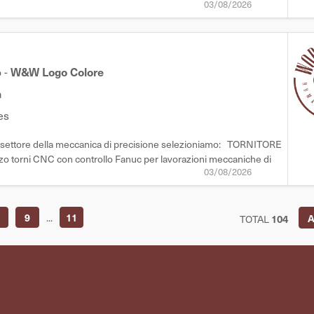
03/08/2026
stiratura, piegatura e sistemazione del bucato - Collaborazione nel
o
-
W&W Logo Colore
a
es
nel settore della meccanica di precisione selezioniamo: TORNITORE
rni CNC con controllo Fanuc per lavorazioni meccaniche di
03/08/2026
aggio e cambio utensili Lettura e interpretazione del disegno
9
...
11
TOTAL
104