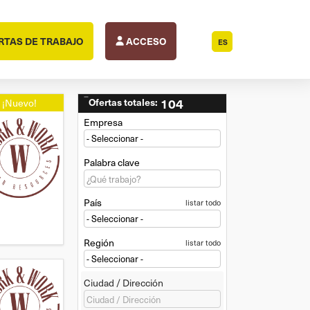
RTAS DE TRABAJO
ACCESO
ES
Ofertas totales:
104
¡Nuevo!
Empresa
Palabra clave
País
listar todo
Región
listar todo
Ciudad / Dirección