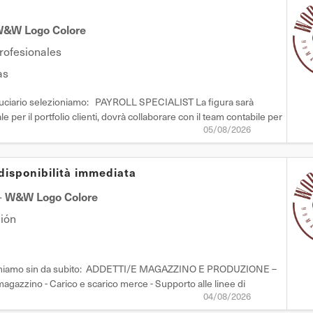
&W Logo Colore
profesionales
as
 fiduciario selezioniamo: PAYROLL SPECIALIST La figura sarà
 per il portfolio clienti, dovrà collaborare con il team contabile per
05/08/2026
à presenziare periodicamente presso le sedi dei clienti per
disponibilità immediata
-
W&W Logo Colore
ción
 ricerchiamo sin da subito: ADDETTI/E MAGAZZINO E PRODUZIONE –
gazzino - Carico e scarico merce - Supporto alle linee di
04/08/2026
iti - Nessuna esperienza specifica richiesta - Buona manualità -