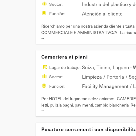
Industria del plástico y 
Sector:
Atención al cliente
Función:
Ricerchiamo per una nostra azienda cliente sit
COMMERCIALE E AMMINISTRATIVO/A La risorsa sarà 
...
occupandosi della gestione delle attività di back off
Cameriera ai piani
Suiza
,
Ticino
,
Lugano
-
W
Lugar de trabajo:
Limpieza / Portería / Se
Sector:
Facility Management / 
Función:
Per HOTEL del luganese selezioniamo: CAMERIERA 
letti, pulizia bagni, pavimenti, cambio biancheria R
...
alla settimana, anche sabato e domenica su turnazion
Posatore serramenti con disponibilit