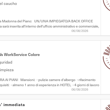
del caucho
uata a Madonna del Piano: UN/UNA IMPIEGATO/A BACK OFFICE
inserita all'interno dell'ufficio amministrativo e commerciale,
06/08/2026
ice e del supporto operativo ai diversi reparti aziendali. Mansioni: -
s WorkService Colore
guridad
Limpieza
AI PIANI Mansioni: - pulizie camere d'albergo - rifacimento
equisiti: - almeno 1 anno di esperienza in HOTEL - 4 giorni di lavoro
06/08/2026
e - orario: 8:30- 17:30 - disponibilità per contratto
a' immediata