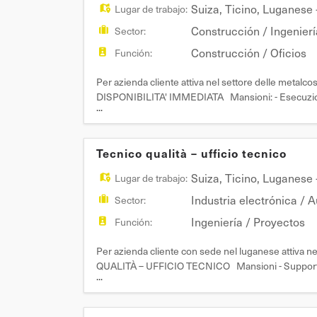
Suiza
,
Ticino
,
Luganese
Lugar de trabajo:
Construcción / Ingeniería
Sector:
Construcción / Oficios
Función:
Per azienda cliente attiva nel settore delle me
DISPONIBILITA' IMMEDIATA Mansioni: - Esecuzione d
...
parapetti e carpenteria - Esecuzione di modifiche 
nella pos
Tecnico qualità – ufficio tecnico
Suiza
,
Ticino
,
Luganese
Lugar de trabajo:
Industria electrónica / 
Sector:
Ingeniería / Proyectos
Función:
Per azienda cliente con sede nel luganese attiva
QUALITÀ – UFFICIO TECNICO Mansioni - Supporto a
...
aziendale - Gestione della documentazione tecnica e
Partecipaz