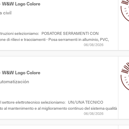
-
W&W Logo Colore
 civil
talcostruzioni selezioniamo: POSATORE SERRAMENTI CON
i rilievi e tracciamenti - Posa serramenti in alluminio, PVC,
06/08/2026
Requisiti: - Pregressa esperienza maturata in Svizzera - Autonomia
-
W&W Logo Colore
Automatización
 nel settore elettrotecnico selezioniamo: UN/UNA TECNICO
l mantenimento e al miglioramento continuo del sistema qualità
06/08/2026
 qualità - Monitoraggio e gestione di non conformità e reclami -