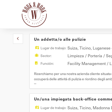
Un addetta/o alle pulizie
Suiza
,
Ticino
,
Luganese
Lugar de trabajo:
Limpieza / Portería / Se
Sector:
Facility Management / 
Función:
Ricerchiamo per una nostra azienda cliente situ
occuperà delle attività di pulizia e riordino degli amb
...
richiesti. Mansioni: - Pulizia e riordino degli ambient
Un/una impiegata back-office commer
Suiza
,
Ticino
,
Madonna D
Lugar de trabajo: