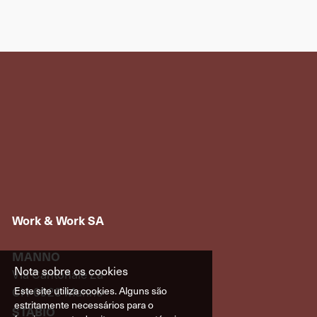
Work & Work SA
MANNO
Nota sobre os cookies
Via Cantonale 2a
CH-6928 Manno
Este site utiliza cookies. Alguns são
estritamente necessários para o
STABIO