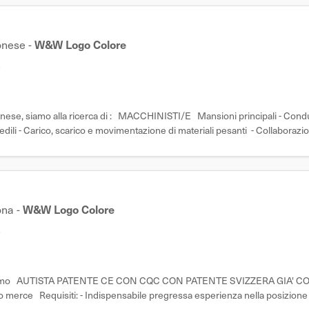
onese
-
W&W Logo Colore
e
luganese, siamo alla ricerca di : MACCHINISTI/E Mansioni principali - Con
edili - Carico, scarico e movimentazione di materiali pesanti - Collaborazi
ona
-
W&W Logo Colore
e
 cerchiamo AUTISTA PATENTE CE CON CQC CON PATENTE SVIZZERA GIA' C
o merce Requisiti: - Indispensabile pregressa esperienza nella posizione 