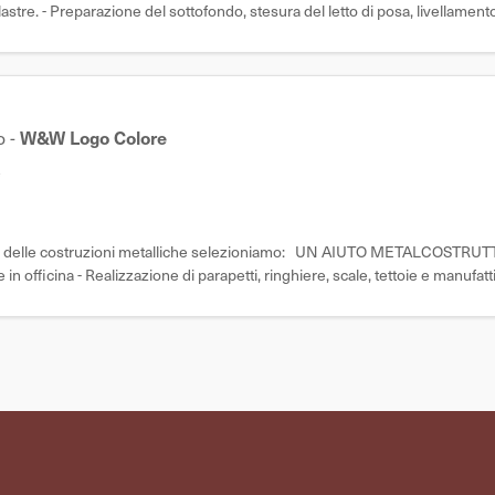
e lastre. - Preparazione del sottofondo, stesura del letto di posa, livellamen
o
-
W&W Logo Colore
e
ettore delle costruzioni metalliche selezioniamo: UN AIUTO METALCOSTR
 officina - Realizzazione di parapetti, ringhiere, scale, tettoie e manufatti
a