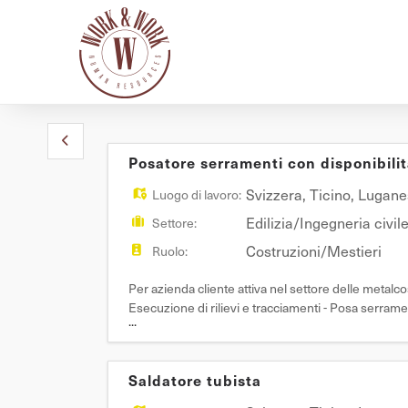
Posatore serramenti con disponibili
Svizzera
,
Ticino
,
Lugane
Luogo di lavoro:
Edilizia/Ingegneria civil
Settore:
Costruzioni/Mestieri
Ruolo:
Per azienda cliente attiva nel settore delle 
Esecuzione di rilievi e tracciamenti - Posa serrame
...
esperienza maturata in Svizzera - Autonomia nella
Saldatore tubista