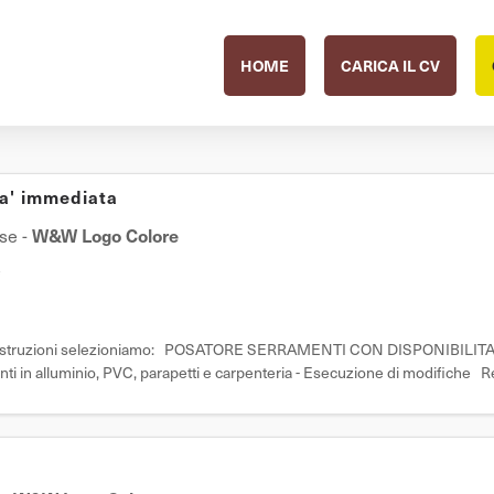
HOME
CARICA IL CV
ta' immediata
se
-
W&W Logo Colore
e
metalcostruzioni selezioniamo: POSATORE SERRAMENTI CON DISPONIBILIT
nti in alluminio, PVC, parapetti e carpenteria - Esecuzione di modifiche Re
 pos