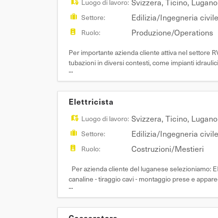
Svizzera
,
Ticino
,
Lugano
Luogo di lavoro:
Edilizia/Ingegneria civil
Settore:
Produzione/Operations
Ruolo:
Per importante azienda cliente attiva nel sett
tubazioni in diversi contesti, come impianti idraulic
...
esperienza nella mansione di minimo 5 ann
Elettricista
Svizzera
,
Ticino
,
Lugano
Luogo di lavoro:
Edilizia/Ingegneria civil
Settore:
Costruzioni/Mestieri
Ruolo:
Per azienda cliente del luganese selezioniamo: ELE
canaline - tiraggio cavi - montaggio prese e apparecc
...
o titolo equivalente - pregressa
Casseratore