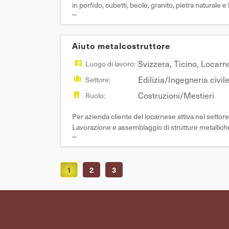
in porfido, cubetti, beole, granito, pietra naturale 
...
cordoli, chiusini e piccoli m
Aiuto metalcostruttore
Svizzera
,
Ticino
,
Locarn
Luogo di lavoro:
Edilizia/Ingegneria civil
Settore:
Costruzioni/Mestieri
Ruolo:
Per azienda cliente del locarnese attiva nel s
Lavorazione e assemblaggio di strutture metalliche in
...
Utilizzo di macchinari e attrezzature per taglio, for
1
2
3