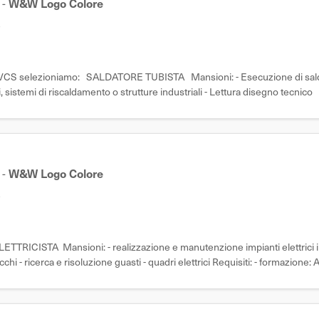
-
W&W Logo Colore
e
ore RVCS selezioniamo: SALDATORE TUBISTA Mansioni: - Esecuzione di s
i, sistemi di riscaldamento o strutture industriali - Lettura disegno tecnico
-
W&W Logo Colore
e
TTRICISTA Mansioni: - realizzazione e manutenzione impianti elettrici indu
hi - ricerca e risoluzione guasti - quadri elettrici Requisiti: - formazione: