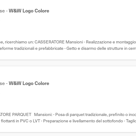
se
-
W&W Logo Colore
e
se, ricerchiamo un: CASSERATORE Mansioni - Realizzazione e montaggio d
forme tradizionali e prefabbricate - Getto e disarmo delle strutture in cem
e Requisiti
se
-
W&W Logo Colore
e
TORE PARQUET Mansioni: - Posa di parquet tradizionale, prefinito o incol
 flottanti in PVC o LVT - Preparazione e livellamento del sottofondo - Taglio