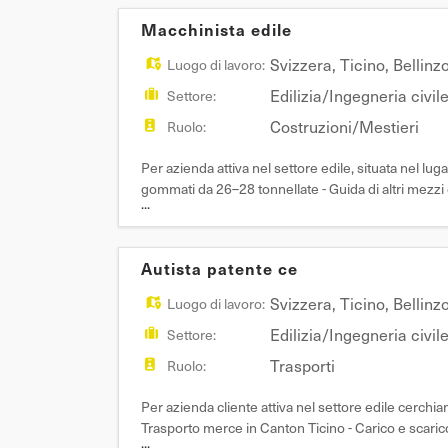
Macchinista edile
Svizzera
,
Ticino
,
Bellinz
Luogo di lavoro:
Edilizia/Ingegneria civil
Settore:
Costruzioni/Mestieri
Ruolo:
Per azienda attiva nel settore edile, situata nel 
gommati da 26–28 tonnellate - Guida di altri mezzi 
...
garantire efficienza nelle attivi
Autista patente ce
Svizzera
,
Ticino
,
Bellinz
Luogo di lavoro:
Edilizia/Ingegneria civil
Settore:
Trasporti
Ruolo:
Per azienda cliente attiva nel settore edile
Trasporto merce in Canton Ticino - Carico e scaric
...