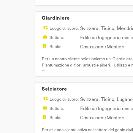
conoscenza del territorio - Indispensabile patent
Giardiniere
Svizzera
,
Ticino
,
Mendri
Luogo di lavoro:
Edilizia/Ingegneria civil
Settore:
Costruzioni/Mestieri
Ruolo:
Per un nostro cliente selezioniamo un Giardiniere Ma
Piantumazione di fiori, arbusti e alberi. - Utilizzo
...
irrigazione. Requisiti: - Esperienza
Selciatore
Svizzera
,
Ticino
,
Lugano
Luogo di lavoro:
Edilizia/Ingegneria civil
Settore:
Costruzioni/Mestieri
Ruolo:
Per azienda cliente attiva nel settore del genio c