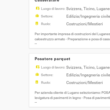
Svizzera
,
Ticino
,
Lugane
Luogo di lavoro:
Edilizia/Ingegneria civil
Settore:
Costruzioni/Mestieri
Ruolo:
Per importante impresa di costruzioni del Lugane
calcestruzzo armato - Preparazione e posa di casse
...
interpretazione di disegni tecnici e piani di cantier
Posatore parquet
Svizzera
,
Ticino
,
Lugane
Luogo di lavoro:
Edilizia/Ingegneria civil
Settore:
Costruzioni/Mestieri
Ruolo:
Per azienda cliente di Lugano selezioniamo: POSA
levigatura di pavimenti in legno - Posa di pavimenti
...
dei materiali Requisiti: - Esperienza comprova