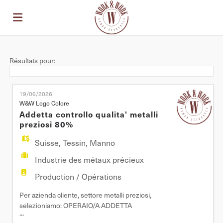
Accueil
Résultats pour:
Emplois
19/06/2026
W&W Logo Colore
Addetta controllo qualita' metalli
Déposez
preziosi 80%
Suisse
,
Tessin
,
Manno
votre
Connexion
Industrie des métaux précieux
Production / Opérations
CV
Langue
Per azienda cliente, settore metalli preziosi,
selezioniamo: OPERAIO/A ADDETTA
...
CONTROLLO QUALITA' Mansioni: - lucidatura e