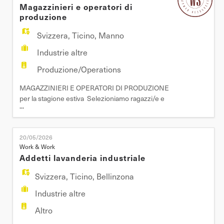
Magazzinieri e operatori di
medesima mansione. - Man
produzione
Svizzera
,
Ticino
,
Manno
Industrie altre
Produzione/Operations
MAGAZZINIERI E OPERATORI DI PRODUZIONE
per la stagione estiva Selezioniamo ragazzi/e e
...
giovani motivati, disponibili da subito per tutta la
stagione estiva, da inserire nei reparti di
magazzino e produzione. Luogo di lavoro:
20/05/2026
LUGANO NORD Mansioni: - carico e scarico colli
Work & Work
- preparazione colli - preparazione spedizioni via
Addetti lavanderia industriale
terra - conduzion
Svizzera
,
Ticino
,
Bellinzona
Industrie altre
Altro