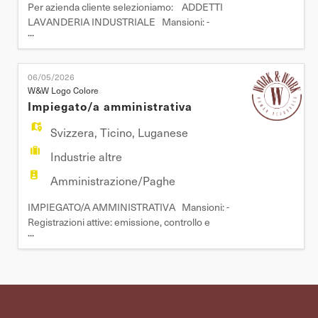
Per azienda cliente selezioniamo: ADDETTI
LAVANDERIA INDUSTRIALE Mansioni: -
...
Smistamento capi - Carico/scarico lavatrici ed
essiccatori - Utilizzo mangano - Sitratura e
piegatura capi Requisiti: - Pregressa esperienza
06/05/2026
nella mansione (operatrice/operatore di lavanderia
W&W Logo Colore
industriale) di almeno 2/3 anni - Disponibilità
Impiegato/a amministrativa
immediata - Ottima
Svizzera
,
Ticino
,
Luganese
Industrie altre
Amministrazione/Paghe
IMPIEGATO/A AMMINISTRATIVA Mansioni: -
Registrazioni attive: emissione, controllo e
...
registrazione delle fatture clienti (crediti). -
Registrazioni passive: ricezione, verifica e
registrazione delle fatture fornitori (debiti). -
Controllo dei movimenti bancari e riconciliazione
estratti conto. - Preparazione ed esecuzione dei
pagamenti fornitori