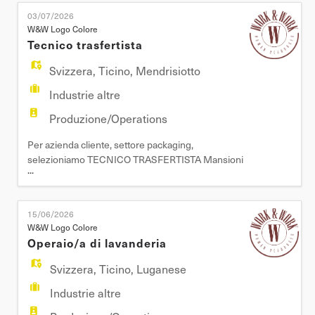
EN
lavaggio, asciugatura, essiccatoi - Sostituzione e
03/07/2026
riparazione di motori, pompe, caldaie - Diagnosi e
W&W Logo Colore
risoluzione guasti - Interventi di manutenzione pre
Tecnico trasfertista
FR
Svizzera
,
Ticino
,
Mendrisiotto
Industrie altre
IT
Produzione/Operations
Per azienda cliente, settore packaging,
DE
selezioniamo TECNICO TRASFERTISTA Mansioni
...
- Installazione di nuove macchine sia presso clienti
che in sede; - Tarature, debugging e
ES
troubleshooting dell'automazione e della
15/06/2026
meccanica; - Comunicazione, relazioni tecniche ed
W&W Logo Colore
interfaccia con il cliente; - Training tecnico ed
PT
Operaio/a di lavanderia
operativo presso clienti. - Manut
Svizzera
,
Ticino
,
Luganese
Industrie altre