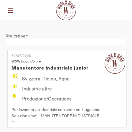
Home
Risultati per:
Offerte
30/07/2026
W&W Logo Colore
Manutentore industriale junior
di
Carica
Svizzera
,
Ticino
,
Agno
Industrie altre
lavoro
il
Login
Produzione/Operations
Per lavanderia industriale con sede nel Luganese
CV
Lingua
Selezioniamo: MANUTENTORE INDUSTRIALE
...
JUNIOR Mansioni: - Interventi di manutenzione e
riparazione meccanica su macchine e impianti di