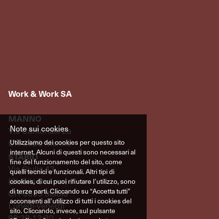
Work & Work SA
MANNO
Note sui cookies
Via Cantonale 2a
CH-6928 Manno
Utilizziamo dei cookies per questo sito
internet. Alcuni di questi sono necessari al
STABIO
fine del funzionamento del sito, come
Via Giulia 43
quelli tecnici e funzionali. Altri tipi di
(Stabile Denner)
cookies, di cui puoi rifiutare l’utilizzo, sono
di terze parti. Cliccando su “Accetta tutti”
CH-6855 Stabio
acconsenti all’utilizzo di tutti i cookies del
Lunedì-Venerdì
sito. Cliccando, invece, sul pulsante
08:30-12:30