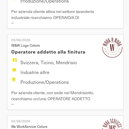
Produzione/Operations
Per azienda cliente attiva nel settore lavanderia
industriale ricerchiamo: OPERAIO/A DI
...
LAVANDERIA Mansioni: - Smistamento della
biancheria - Carico e scarico della macchina -
Carico macchinari per essicatura - Carico
03/06/2026
macchinari per stiratura - Imballaggio e stoccaggio
W&W Logo Colore
biancheria pulita Requisiti: - Esperienza pregressa
Operatore addetto alla finitura
nella mansione - Buon
Svizzera
,
Ticino
,
Mendrisio
Industrie altre
Produzione/Operations
Per azienda cliente, con sede nel Mendrisiotto,
ricerchiamo un/una: OPERATORE ADDETTO
...
ALLA FINITURA Mansioni principali -
Modellazione manuale tramite utilizzo di lime e
macchine levigatrici (no CNC). - Utilizzo di
02/06/2026
strumenti di misurazione per il controllo qualità.
Ws WorkService Colore
Requisiti - Necessaria esperienza pregressa nella